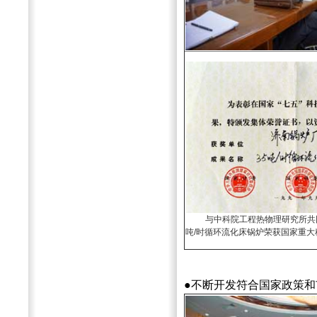
与中科院工程热物理研究所共
吨/时循环流化床锅炉荣获国家重
●
不断开发符合
国家政策和