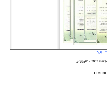
首页
|
版权所有
©2012
济南锅
Powered