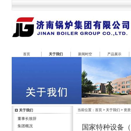
首页
关于我们
新闻时空
产品展示
当前位置：
首页
>
关于我们
>
资质
关于我们
董事长致辞
国家特种设备（
集团概况