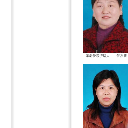
孝老爱亲济锅人——任杰新