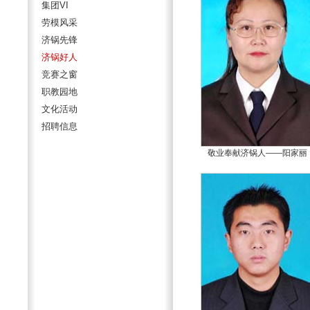
集团VI
劳模风采
济锅先锋
济锅好人
竞赛之窗
职教园地
文化活动
招聘信息
敬业奉献济锅人——阳家丽